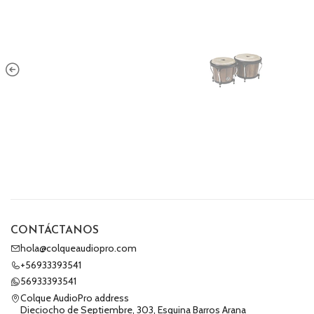
CONTÁCTANOS
hola@colqueaudiopro.com
+56933393541
56933393541
Colque AudioPro address
Dieciocho de Septiembre, 303, Esquina Barros Arana