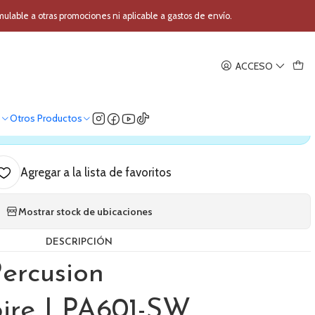
on Aspire LPA601-SW
able a otras promociones ni aplicable a gastos de envío.
|
ACCESO
ercusion Aspire LPA601-SW
o
Otros Productos
ica nuestro stock
Agregar a la lista de favoritos
Mostrar stock de ubicaciones
DESCRIPCIÓN
ercusion
pire LPA601-SW