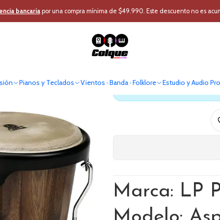
cusión
Instrumentos Percusión
Percusion Tropical
Bongo LP Percusi
encia bancaria
por una compra mínima de $49.990. Este descuento no es acumul
Bongo LP P
sión
Pianos y Teclados
Vientos · Banda · Folklore
Estudio y Audio Pr
Antes de comprar verif
Marca: LP P
Modelo: As