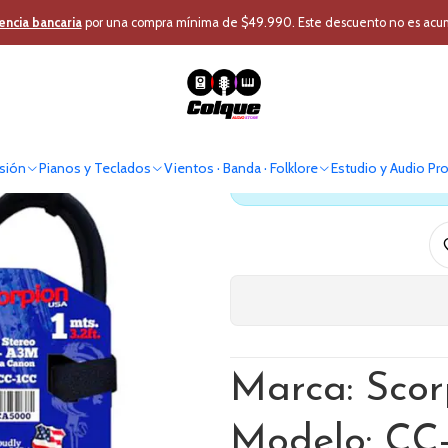
ro
Audio Profesional
Cable - Conector
Cable Micrófono
Cable XLR 1
encia bancaria
por una compra mínima de $49.990. Este descuento no es acumul
Cable XLR
sión
Pianos y Teclados
Vientos · Banda · Folklore
Estudio y Audio Pr
Antes de comprar verif
Marca: Scor
Modelo: CC