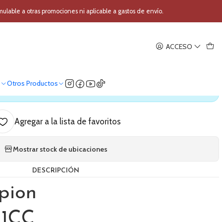
 metro Scorpion CC-1CC
able a otras promociones ni aplicable a gastos de envío.
|
ACCESO
 1 metro Scorpion CC-1CC
o
Otros Productos
ica nuestro stock
Agregar a la lista de favoritos
Mostrar stock de ubicaciones
DESCRIPCIÓN
pion
-1CC