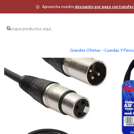
Inicio
Estudio y Audio P
Aprovecha nuestro
descuento por pago con transfer
Grandes Ofertas
Cuerdas Y Percu