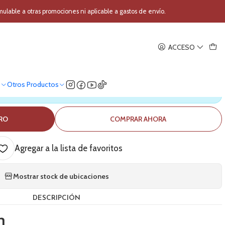
metros Kirlin MPC-270-3M
able a otras promociones ni aplicable a gastos de envío.
|
ACCESO
3 metros Kirlin MPC-270-3M
o
Otros Productos
ica nuestro stock
RRO
COMPRAR AHORA
Agregar a la lista de favoritos
Mostrar stock de ubicaciones
DESCRIPCIÓN
n