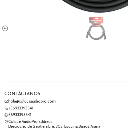
CONTÁCTANOS
hola@colqueaudiopro.com
+56933393541
56933393541
Colque AudioPro address
Dieciocho de Septiembre, 303, Esquina Barros Arana