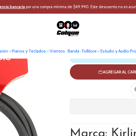
o
Audio Profesional
Cable - Conector
Cable Micrófono
Cable XLR 3 
encia bancaria
por una compra mínima de $49.990. Este descuento no es acumul
Cable XLR 
sión
Pianos y Teclados
Vientos · Banda · Folklore
Estudio y Audio Pr
Antes de comprar verif
AGREGAR AL CA
Marca: Kirli