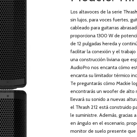
Los altavoces de la serie Thras
sin lujos, para voces fuertes, gu
cableado para guitarras abrasad
proporciona 1300 W de potencia u
de 12 pulgadas hereda y continú
facilitar la conexión y el trab
una construcción liviana que e
AudioPro nos encanta cómo est
encanta su limitador térmico in
Te preguntarás cómo Mackie log
encontrarás un woofer de alto 
llevará su sonido a nuevas altur
el Thrash 212 está construido 
le suministre. Además, gracias 
en ángulo en el escenario, prop
monitor de suelo presente que 