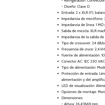
- Refrigeración: Convecció
- Diseño: Clase D
Entrada: 2 x XLR (F), bala
Impedancia de micrófono:
Impedancia de línea: 1 MΩ
Salida de mezcla: XLR ma
Impedancia de la salida d
Tipo de crossover: 24 dB/o
Frecuencia de cruce: 2,4 k
Fuente de alimentación: 1
Conector AC: IEC 250 VAC,
Tipo de alimentación: Mo
Protección de entrada: Lim
alimentación y del amplifi
LED de visualización: Alim
Opciones de montaje: Mont
Dimensiones:
- Altura: 26,4"/669 mm