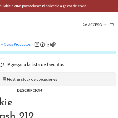
adas Mackie Thrash 212
able a otras promociones ni aplicable a gastos de envío.
|
ACCESO
2 pulgadas Mackie Thrash 212
o
Otros Productos
ica nuestro stock
Agregar a la lista de favoritos
Mostrar stock de ubicaciones
DESCRIPCIÓN
kie
ash 212