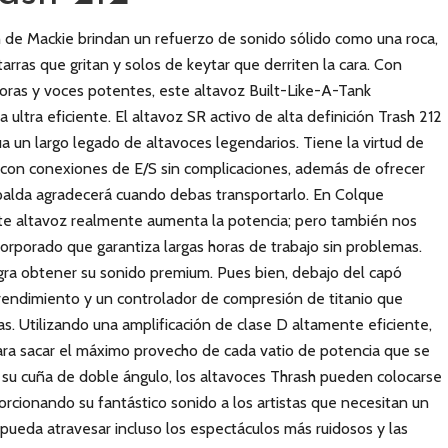
h de Mackie brindan un refuerzo de sonido sólido como una roca,
itarras que gritan y solos de keytar que derriten la cara. Con
oras y voces potentes, este altavoz Built-Like-A-Tank
ltra eficiente. El altavoz SR activo de alta definición Trash 212
a un largo legado de altavoces legendarios. Tiene la virtud de
ajo con conexiones de E/S sin complicaciones, además de ofrecer
spalda agradecerá cuando debas transportarlo. En Colque
e altavoz realmente aumenta la potencia; pero también nos
corporado que garantiza largas horas de trabajo sin problemas.
ra obtener su sonido premium. Pues bien, debajo del capó
rendimiento y un controlador de compresión de titanio que
as. Utilizando una amplificación de clase D altamente eficiente,
para sacar el máximo provecho de cada vatio de potencia que se
a su cuña de doble ángulo, los altavoces Thrash pueden colocarse
orcionando su fantástico sonido a los artistas que necesitan un
pueda atravesar incluso los espectáculos más ruidosos y las