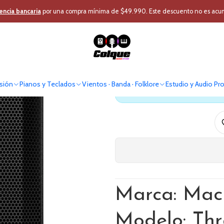
 Pro
Audio Profesional
Caja Acústica
Caja Activa
Caja Activa 12 pulg
encia bancaria
por una compra mínima de $49.990. Este descuento no es acumul
Caja Activa 1
sión
Pianos y Teclados
Vientos · Banda · Folklore
Estudio y Audio Pr
Antes de comprar verif
Marca: Mac
Modelo: Thr