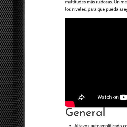
multitudes más ruidosas. Un me
los niveles, para que pueda ase
General
Altavoz autoamplificado c