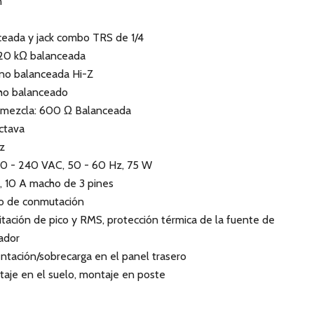
n
nceada y jack combo TRS de 1/4
 20 kΩ balanceada
 no balanceada Hi-Z
cho balanceado
e mezcla: 600 Ω Balanceada
ctava
Hz
00 - 240 VAC, 50 - 60 Hz, 75 W
 10 A macho de 3 pines
do de conmutación
itación de pico y RMS, protección térmica de la fuente de
cador
entación/sobrecarga en el panel trasero
aje en el suelo, montaje en poste