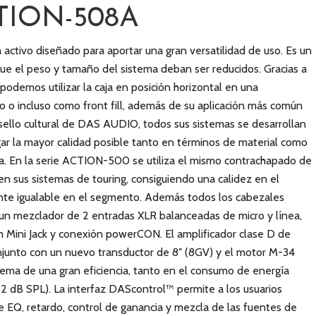
CTION-508A
ctivo diseñado para aportar una gran versatilidad de uso. Es un
que el peso y tamaño del sistema deban ser reducidos. Gracias a
podemos utilizar la caja en posición horizontal en una
io o incluso como front fill, además de su aplicación más común
sello cultural de DAS AUDIO, todos sus sistemas se desarrollan
gar la mayor calidad posible tanto en términos de material como
ma. En la serie ACTION-500 se utiliza el mismo contrachapado de
en sus sistemas de touring, consiguiendo una calidez en el
ente igualable en el segmento. Además todos los cabezales
 un mezclador de 2 entradas XLR balanceadas de micro y línea,
m Mini Jack y conexión powerCON. El amplificador clase D de
junto con un nuevo transductor de 8″ (8GV) y el motor M-34
stema de una gran eficiencia, tanto en el consumo de energía
2 dB SPL). La interfaz DAScontrol™ permite a los usuarios
e EQ, retardo, control de ganancia y mezcla de las fuentes de