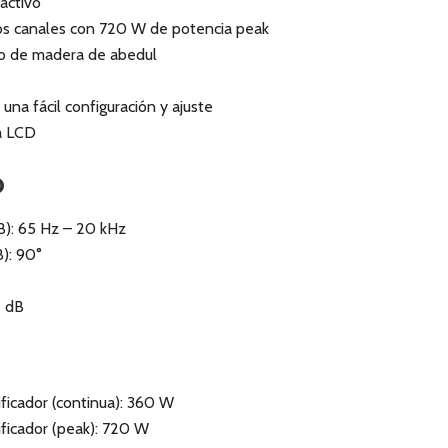
activo
os canales con 720 W de potencia peak
o de madera de abedul
na fácil configuración y ajuste
a LCD
o
B): 65 Hz – 20 kHz
B): 90°
2 dB
ficador (continua): 360 W
ficador (peak): 720 W