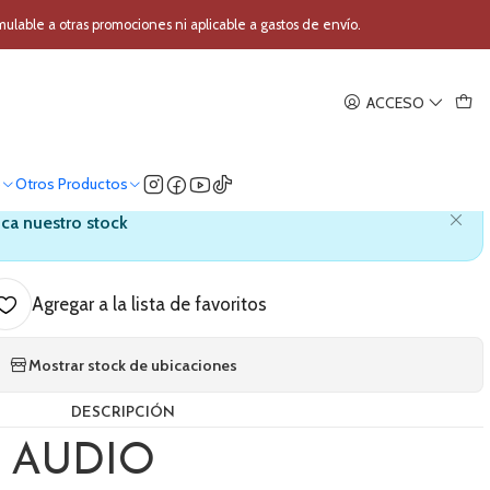
ada DAS AUDIO ACTION-508A
able a otras promociones ni aplicable a gastos de envío.
|
ACCESO
a Biamplificada DAS AUDIO
ACTION-508A
o
Otros Productos
ica nuestro stock
Agregar a la lista de favoritos
Mostrar stock de ubicaciones
DESCRIPCIÓN
S AUDIO