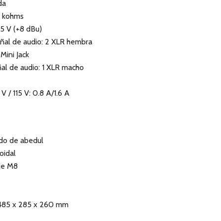
da
0 kohms
95 V (+8 dBu)
ñal de audio: 2 XLR hembra
 Mini Jack
al de audio: 1 XLR macho
 / 115 V: 0.8 A/1.6 A
do de abedul
oidal
je M8
 485 x 285 x 260 mm