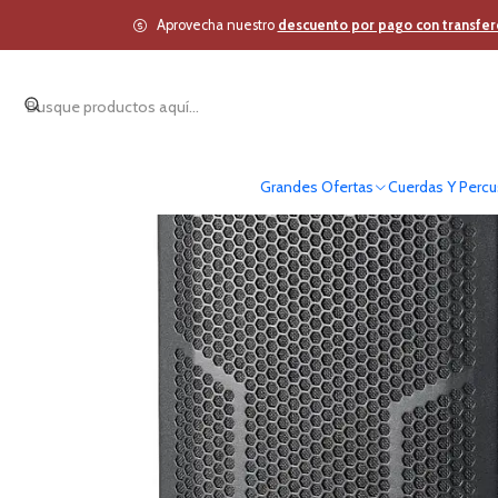
Inicio
Estudio y Audio Pro
Aprovecha nuestro
descuento por pago con transfer
Grandes Ofertas
Cuerdas Y Percu