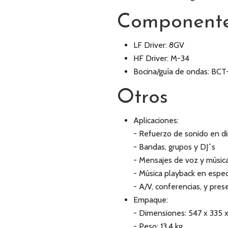
Component
LF Driver: 8GV
HF Driver: M-34
Bocina/guía de ondas: BCT
Otros
Aplicaciones:
- Refuerzo de sonido en di
- Bandas, grupos y DJ´s
- Mensajes de voz y músic
- Música playback en espe
- A/V, conferencias, y pre
Empaque:
- Dimensiones: 547 x 335
- Peso: 13,4 kg