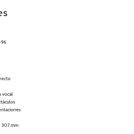
es
-96
recto
a vocal
ctáculos
sentaciones
 x 307 mm