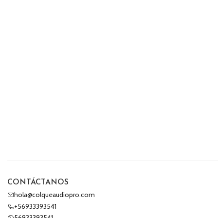
CONTÁCTANOS
hola@colqueaudiopro.com
+56933393541
56933393541