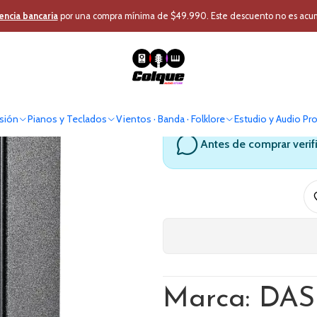
Audio Profesional
Caja Acústica
Caja Activa
Caja Activa Biamplific
encia bancaria
por una compra mínima de $49.990. Este descuento no es acumul
Caja Activ
sión
Pianos y Teclados
Vientos · Banda · Folklore
Estudio y Audio Pr
Antes de comprar verif
Marca: DA