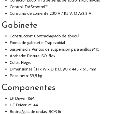
Conector Loop Thru de señal de audio: 1 XLR macho
Control: DAScontrol™
Consumo de corriente 230 V / 115 V: 1.1 A/2.2 A
Gabinete
Construcción: Contrachapado de abedul
Forma de gabinete: Trapezoidal
Suspensión: Puntos de suspensión para anillos M10
Acabado: Pintura ISO-flex
Color: Negro
Dimensiones ( H x W x D ): 1.090 x 445 x 515 mm
Peso neto: 39,5 kg
Componentes
LF Driver: 15MI
HF Driver: M-44
Bocina/guía de ondas: BC-916