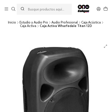
Aprovecha nuestro
descuento por pago con transferencia bancaria
por una compra mínima de $49.990. Este descuento no es
acumulable a otras promociones ni aplicable a gastos de envío.
Inicio
Estudio y Audio Pro
Audio Profesional
Caja Acústica
Caja Activa
Caja Activa Wharfedale Titan 12D