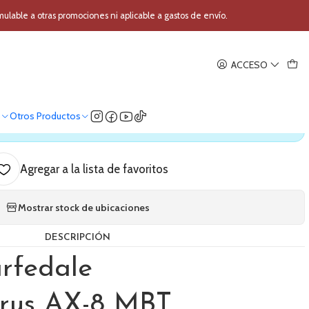
edale Tourus AX-8 MBT
able a otras promociones ni aplicable a gastos de envío.
|
ACCESO
Wharfedale Tourus AX-8 MBT
o
Otros Productos
ica nuestro stock
Agregar a la lista de favoritos
Mostrar stock de ubicaciones
DESCRIPCIÓN
rfedale
urus AX-8 MBT