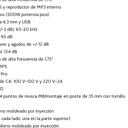
 y reproductor de MP3 interno
os (500W potencia pico)
de 6,3 mm y USB
+/-3 dB): 65-20 kHz
: 95 dB
ves y agudos de +/-12 dB
): 124 dB
de alta frecuencia de 1,75″
SMPS
 Pro
 de CA: 100 V-120 V y 220 V-24
ED
 4 puntos de mosca M8/montaje en poste de 35 mm con tornillo
leno moldeado por inyección
 cada lado, una en la parte superior)
opileno moldeado por inyección