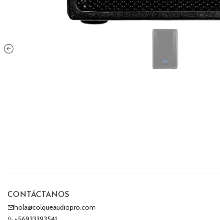
CONTÁCTANOS
hola@colqueaudiopro.com
+56933393541