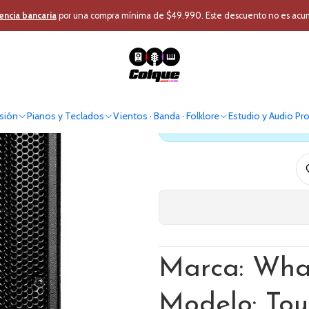
 Pro
Audio Profesional
Caja Acústica
Caja Activa
Caja Activa Wharf
encia bancaria
por una compra mínima de $49.990. Este descuento no es acumul
Caja Activa 
sión
Pianos y Teclados
Vientos · Banda · Folklore
Estudio y Audio Pr
Antes de comprar verif
Marca: Wha
Modelo: To