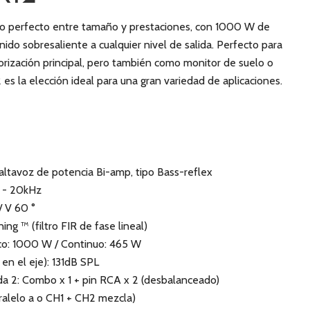
rio perfecto entre tamaño y prestaciones, con 1000 W de
ido sobresaliente a cualquier nivel de salida. Perfecto para
orización principal, pero también como monitor de suelo o
2 es la elección ideal para una gran variedad de aplicaciones.
 altavoz de potencia Bi-amp, tipo Bass-reflex
z - 20kHz
/ V 60 °
ing ™ (filtro FIR de fase lineal)
ico: 1000 W / Continuo: 465 W
en el eje): 131dB SPL
da 2: Combo x 1 + pin RCA x 2 (desbalanceado)
aralelo a o CH1 + CH2 mezcla)