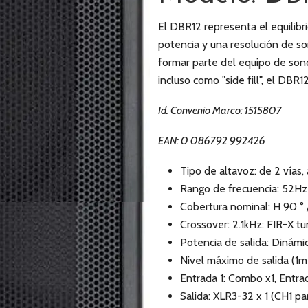
El DBR12 representa el equilib
potencia y una resolución de son
formar parte del equipo de son
incluso como "side fill", el DBR1
Id. Convenio Marco: 1515807
EAN: 0 086792 992426
Tipo de altavoz: de 2 vías,
Rango de frecuencia: 52H
Cobertura nominal: H 90 ° 
Crossover: 2.1kHz: FIR-X tun
Potencia de salida: Dinám
Nivel máximo de salida (1m 
Entrada 1: Combo x1, Entra
Salida: XLR3-32 x 1 (CH1 p