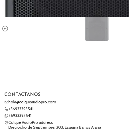
CONTÁCTANOS
hola@colqueaudiopro.com
+56933393541
56933393541
Colque AudioPro address
Dieciocho de Septiembre, 303, Esquina Barros Arana