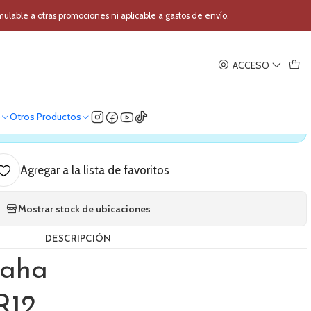
a Yamaha DBR12
able a otras promociones ni aplicable a gastos de envío.
|
ACCESO
activa Yamaha DBR12
o
Otros Productos
ica nuestro stock
Agregar a la lista de favoritos
Mostrar stock de ubicaciones
DESCRIPCIÓN
maha
R12