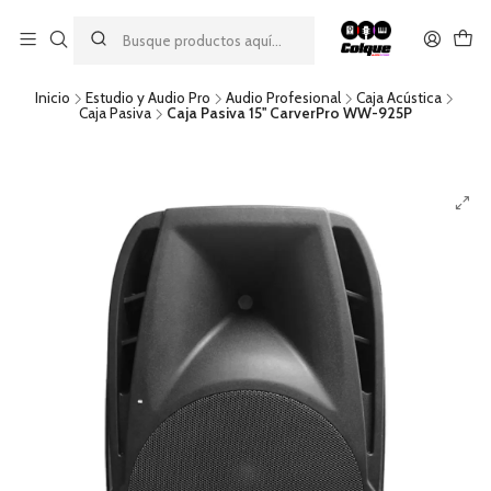
Aprovecha nuestro
descuento por pago con transferencia bancaria
por una compra mínima de $49.990. Este descuento no es
acumulable a otras promociones ni aplicable a gastos de envío.
Inicio
Estudio y Audio Pro
Audio Profesional
Caja Acústica
Caja Pasiva
Caja Pasiva 15'' CarverPro WW-925P