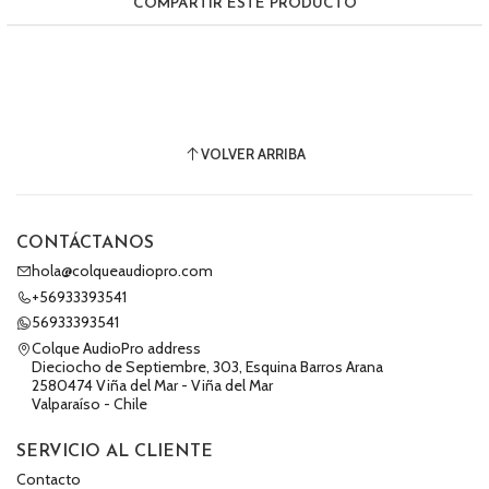
COMPARTIR ESTE PRODUCTO
VOLVER ARRIBA
CONTÁCTANOS
hola@colqueaudiopro.com
+56933393541
56933393541
Colque AudioPro address
Dieciocho de Septiembre, 303, Esquina Barros Arana
2580474 Viña del Mar - Viña del Mar
Valparaíso - Chile
SERVICIO AL CLIENTE
Contacto