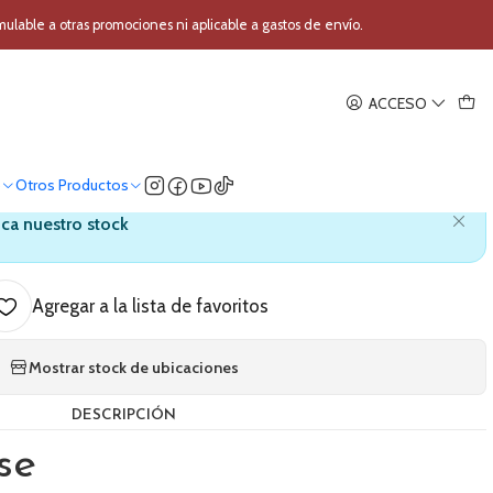
lgadas Mekse MEK-1212PA
able a otras promociones ni aplicable a gastos de envío.
|
ACCESO
 de 12 pulgadas Mekse MEK-
1212PA
o
Otros Productos
ica nuestro stock
Agregar a la lista de favoritos
Mostrar stock de ubicaciones
DESCRIPCIÓN
se