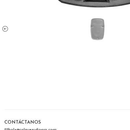
CONTÁCTANOS
hola@colqueaudiopro.com