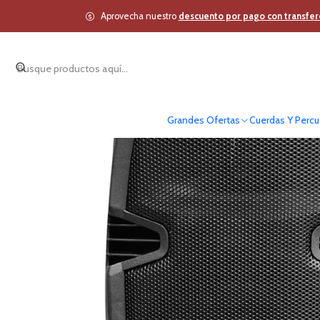
Inicio
Estudio y Audio P
Aprovecha nuestro
descuento por pago con transfer
Grandes Ofertas
Cuerdas Y Percu