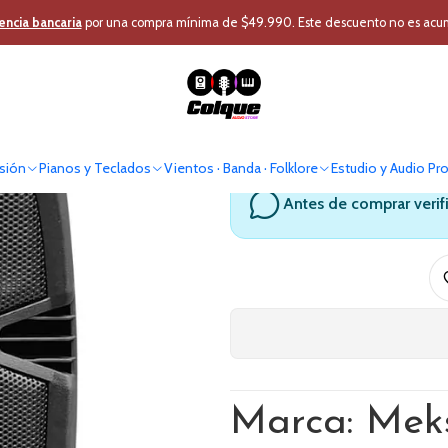
ro
Audio Profesional
Caja Acústica
Caja Pasiva
Caja Pasiva de 12 pu
encia bancaria
por una compra mínima de $49.990. Este descuento no es acumul
Caja Pasiva
sión
Pianos y Teclados
Vientos · Banda · Folklore
Estudio y Audio Pr
Antes de comprar verif
Marca: Mek