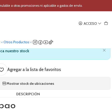
ra Niño Tumbao Percussion TP130
able a otras promociones ni aplicable a gastos de envío.
|
ACCESO
 para Niño Tumbao Percussion
TP130
o
Otros Productos
ica nuestro stock
Agregar a la lista de favoritos
Mostrar stock de ubicaciones
DESCRIPCIÓN
bao