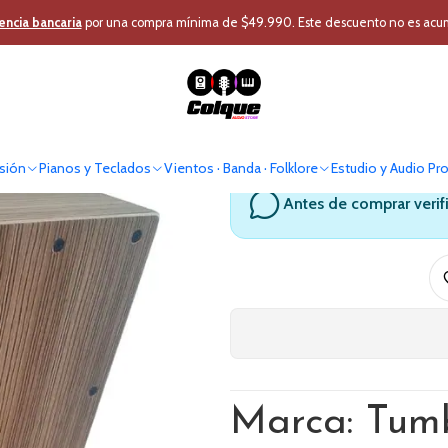
umentos Percusión
Otros instrumentos de Percusion
Cajon Peruano pa
encia bancaria
por una compra mínima de $49.990. Este descuento no es acumul
Cajon Peruano
sión
Pianos y Teclados
Vientos · Banda · Folklore
Estudio y Audio Pr
Antes de comprar verif
Marca: Tum