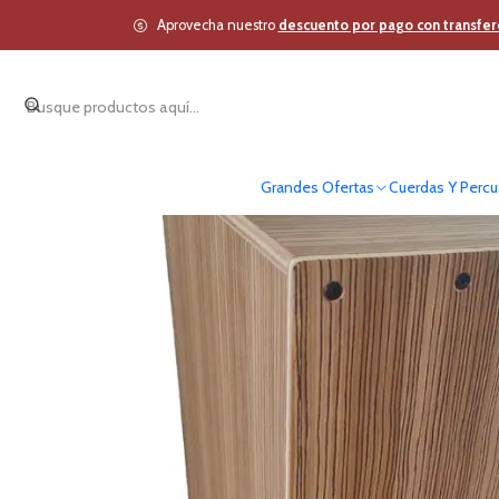
Inicio
Cuerdas Y Percusión
Instr
Aprovecha nuestro
descuento por pago con transfer
Grandes Ofertas
Cuerdas Y Percu