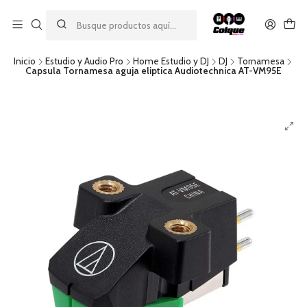
Aprovecha nuestro
descuento por pago con transferencia bancaria
por una compra mínima de $49.990. Este descuento no es
acumulable a otras promociones ni aplicable a gastos de envío.
Inicio
Estudio y Audio Pro
Home Estudio y DJ
DJ
Tornamesa
Capsula Tornamesa aguja eliptica Audiotechnica AT-VM95E