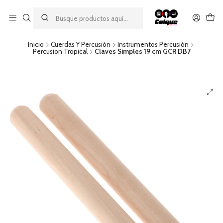
Aprovecha nuestro
descuento por pago con transferencia bancaria
por una compra mínima de $49.990. Este descuento no es
acumulable a otras promociones ni aplicable a gastos de envío.
Inicio
Cuerdas Y Percusión
Instrumentos Percusión
Percusion Tropical
Claves Simples 19 cm GCR DB7