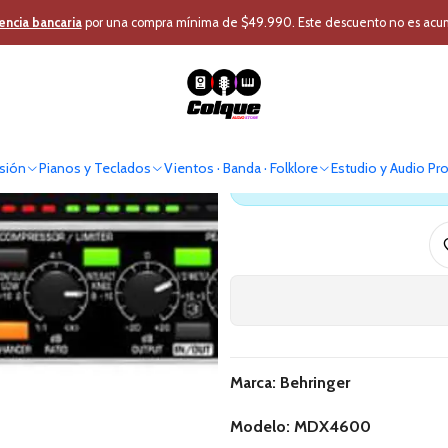
o y Audio Pro
Home Estudio y DJ
DJ
Compresor
Compresor Behrin
encia bancaria
por una compra mínima de $49.990. Este descuento no es acumul
Compre
sión
Pianos y Teclados
Vientos · Banda · Folklore
Estudio y Audio Pr
Antes de comprar verif
Marca: Behringer
Modelo: MDX4600