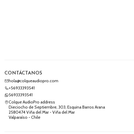
CONTÁCTANOS
hola@colqueaudiopro.com
+56933393541
56933393541
Colque AudioPro address
Dieciocho de Septiembre, 303, Esquina Barros Arana
2580474 Viña del Mar - Viña del Mar
Valparaíso - Chile