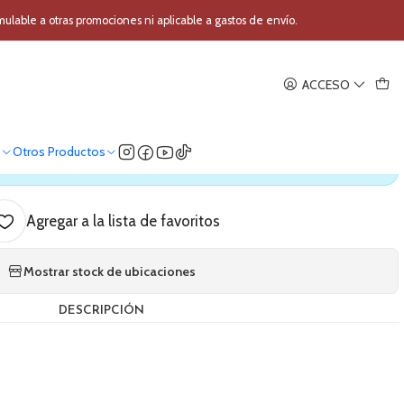
ger MDX4600
able a otras promociones ni aplicable a gastos de envío.
|
ACCESO
sor Behringer MDX4600
o
Otros Productos
ica nuestro stock
Agregar a la lista de favoritos
Mostrar stock de ubicaciones
DESCRIPCIÓN