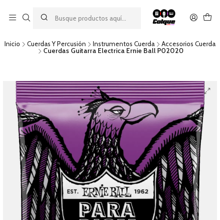
Aprovecha nuestro
descuento por pago con transferencia bancaria
por una compra mínima de $49.990. Este descuento no es
acumulable a otras promociones ni aplicable a gastos de envío.
Inicio
Cuerdas Y Percusión
Instrumentos Cuerda
Accesorios Cuerda
Cuerdas Guitarra Electrica Ernie Ball P02020