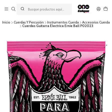
Aprovecha nuestro
descuento por pago con transferencia bancaria
por una compra mínima de $49.990. Este descuento no es
acumulable a otras promociones ni aplicable a gastos de envío.
Inicio
Cuerdas Y Percusión
Instrumentos Cuerda
Accesorios Cuerda
Cuerdas Guitarra Electrica Ernie Ball P02023