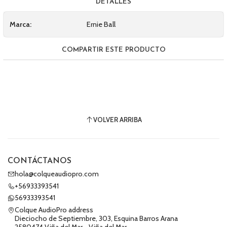
DETALLES
Marca:
Ernie Ball
COMPARTIR ESTE PRODUCTO
VOLVER ARRIBA
CONTÁCTANOS
hola@colqueaudiopro.com
+56933393541
56933393541
Colque AudioPro address
Dieciocho de Septiembre, 303, Esquina Barros Arana
2580474 Viña del Mar - Viña del Mar