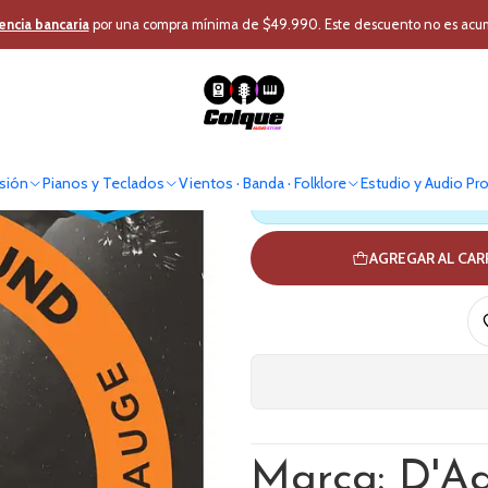
ercusión
Instrumentos Cuerda
Accesorios Cuerda
Cuerdas para bajo 
encia bancaria
por una compra mínima de $49.990. Este descuento no es acumul
Cuerdas pa
sión
Pianos y Teclados
Vientos · Banda · Folklore
Estudio y Audio Pr
Antes de comprar verif
AGREGAR AL CA
Marca: D'A