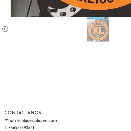
CONTÁCTANOS
hola@colqueaudiopro.com
+56933393541