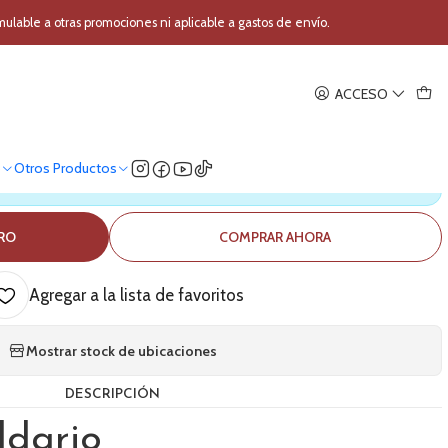
D'Addario EXL160-5
able a otras promociones ni aplicable a gastos de envío.
|
ACCESO
ra bajo D'Addario EXL160-5
o
Otros Productos
ica nuestro stock
RRO
COMPRAR AHORA
Agregar a la lista de favoritos
Mostrar stock de ubicaciones
DESCRIPCIÓN
ddario