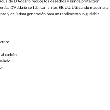
aque de D'Addario reduce los desechos y brinda protección
uerdas D'Addario se fabrican en los EE. UU. Utilizando maquinaria
nte y de última generación para un rendimiento inigualable,
ctrico
 al carbón
uelado
o