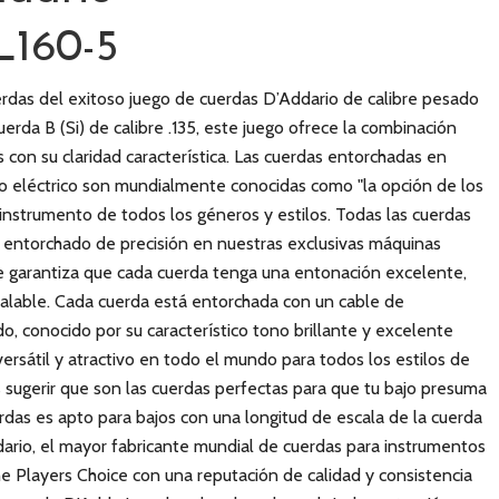
L160-5
erdas del exitoso juego de cuerdas D’Addario de calibre pesado
cuerda B (Si) de calibre .135, este juego ofrece la combinación
 con su claridad característica. Las cuerdas entorchadas en
jo eléctrico son mundialmente conocidas como "la opción de los
 instrumento de todos los géneros y estilos. Todas las cuerdas
entorchado de precisión en nuestras exclusivas máquinas
ue garantiza que cada cuerda tenga una entonación excelente,
gualable. Cada cuerda está entorchada con un cable de
o, conocido por su característico tono brillante y excelente
rsátil y atractivo en todo el mundo para todos los estilos de
sugerir que son las cuerdas perfectas para que tu bajo presuma
erdas es apto para bajos con una longitud de escala de la cuerda
dario, el mayor fabricante mundial de cuerdas para instrumentos
e Players Choice con una reputación de calidad y consistencia