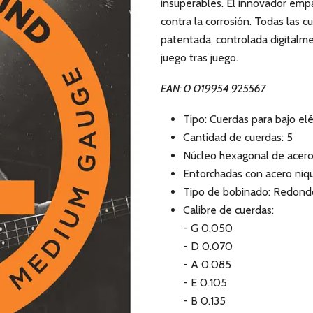
insuperables. El innovador emp
contra la corrosión. Todas las c
patentada, controlada digitalme
juego tras juego.
EAN: 0 019954 925567
Tipo: Cuerdas para bajo elé
Cantidad de cuerdas: 5
Núcleo hexagonal de acero
Entorchadas con acero niq
Tipo de bobinado: Redond
Calibre de cuerdas:
- G 0.050
- D 0.070
- A 0.085
- E 0.105
- B 0.135