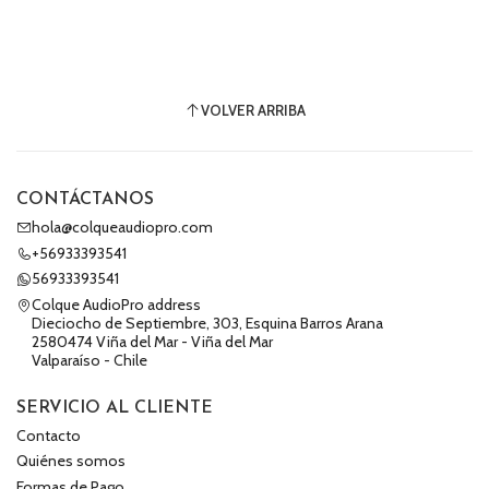
VOLVER ARRIBA
CONTÁCTANOS
hola@colqueaudiopro.com
+56933393541
56933393541
Colque AudioPro address
Dieciocho de Septiembre, 303, Esquina Barros Arana
2580474 Viña del Mar - Viña del Mar
Valparaíso - Chile
SERVICIO AL CLIENTE
Contacto
Quiénes somos
Formas de Pago