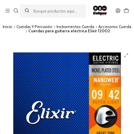
Aprovecha nuestro
descuento por pago con transferencia bancaria
por una compra mínima de $49.990. Este descuento no es
acumulable a otras promociones ni aplicable a gastos de envío.
Inicio
Cuerdas Y Percusión
Instrumentos Cuerda
Accesorios Cuerda
Cuerdas para guitarra electrica Elixir 12002