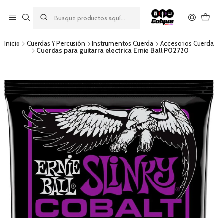
Aprovecha nuestro
descuento por pago con transferencia bancaria
por una compra mínima de $49.990. Este descuento no es
acumulable a otras promociones ni aplicable a gastos de envío.
Inicio
Cuerdas Y Percusión
Instrumentos Cuerda
Accesorios Cuerda
Cuerdas para guitarra electrica Ernie Ball P02720