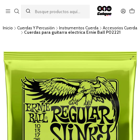
Aprovecha nuestro
descuento por pago con transferencia bancaria
por una compra mínima de $49.990. Este descuento no es
acumulable a otras promociones ni aplicable a gastos de envío.
Inicio
Cuerdas Y Percusión
Instrumentos Cuerda
Accesorios Cuerda
Cuerdas para guitarra electrica Ernie Ball P02221