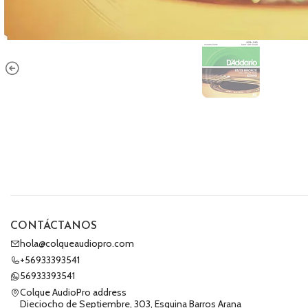
CONTÁCTANOS
hola@colqueaudiopro.com
+56933393541
56933393541
Colque AudioPro address
Dieciocho de Septiembre, 303, Esquina Barros Arana