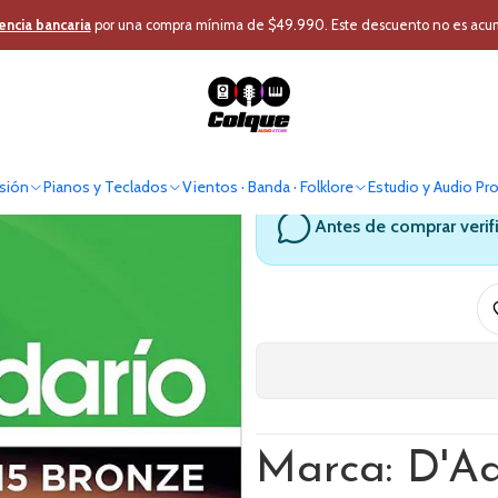
ión
Instrumentos Cuerda
Accesorios Cuerda
Cuerdas para guitarra a
encia bancaria
por una compra mínima de $49.990. Este descuento no es acumul
Cuerdas para
sión
Pianos y Teclados
Vientos · Banda · Folklore
Estudio y Audio Pr
Antes de comprar verif
Marca: D'A