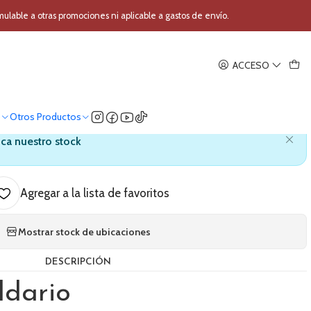
custica D'Addario EZ890
able a otras promociones ni aplicable a gastos de envío.
|
ACCESO
 guitarra acustica D'Addario
EZ890
o
Otros Productos
ica nuestro stock
Agregar a la lista de favoritos
Mostrar stock de ubicaciones
DESCRIPCIÓN
ddario