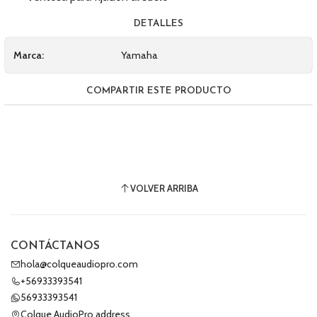
DETALLES
Marca:
Yamaha
COMPARTIR ESTE PRODUCTO
VOLVER ARRIBA
CONTÁCTANOS
hola@colqueaudiopro.com
+56933393541
56933393541
Colque AudioPro address