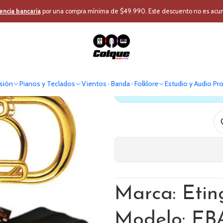
os · Banda · Folklore
Instrumento Viento
Eufonio
Eufonio Baritono E
encia bancaria
por una compra mínima de $49.990. Este descuento no es acumul
Eufonio
sión
Pianos y Teclados
Vientos · Banda · Folklore
Estudio y Audio Pr
Antes de comprar verif
Marca: Etin
Modelo: EB