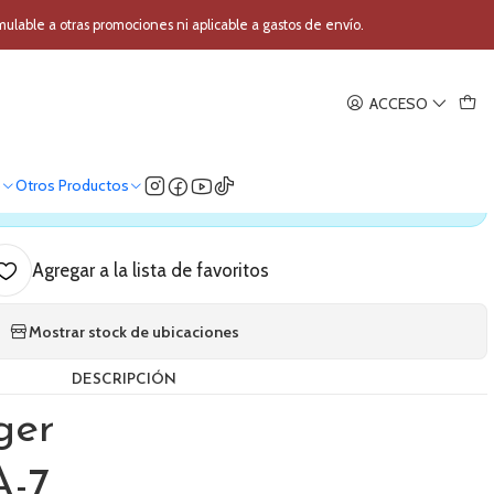
tinger EBA-7
able a otras promociones ni aplicable a gastos de envío.
|
ACCESO
 Baritono Etinger EBA-7
o
Otros Productos
ica nuestro stock
Agregar a la lista de favoritos
Mostrar stock de ubicaciones
DESCRIPCIÓN
ger
A-7