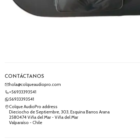
CONTÁCTANOS
hola@colqueaudiopro.com
+56933393541
56933393541
Colque AudioPro address
Dieciocho de Septiembre, 303, Esquina Barros Arana
2580474 Viña del Mar - Viña del Mar
Valparaíso - Chile