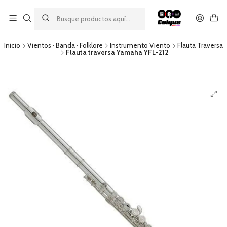
Aprovecha nuestro
descuento por pago con transferencia bancaria
por una compra mínima de $49.990. Este descuento no es
acumulable a otras promociones ni aplicable a gastos de envío.
Inicio
Vientos · Banda · Folklore
Instrumento Viento
Flauta Traversa
Flauta traversa Yamaha YFL-212