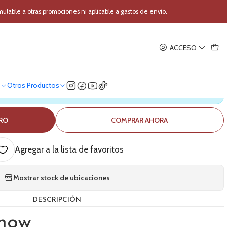
able a otras promociones ni aplicable a gastos de envío.
|
ACCESO
D Washer Tecshow Nebula 18
o
Otros Productos
ica nuestro stock
RRO
COMPRAR AHORA
Agregar a la lista de favoritos
Mostrar stock de ubicaciones
DESCRIPCIÓN
show