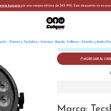
Inicio
Iluminación
Foco
Foco Par LED Washer Tecshow Nebula 18
encia bancaria
por una compra mínima de $49.990. Este descuento no es acumul
Foco Par LE
sión
Pianos y Teclados
Vientos · Banda · Folklore
Estudio y Audio Pr
Antes de comprar verif
AGREGAR AL CA
Marca: Tec