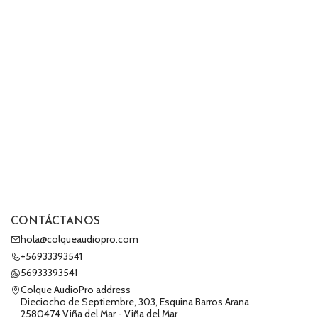
CONTÁCTANOS
hola@colqueaudiopro.com
+56933393541
56933393541
Colque AudioPro address
Dieciocho de Septiembre, 303, Esquina Barros Arana
2580474 Viña del Mar - Viña del Mar