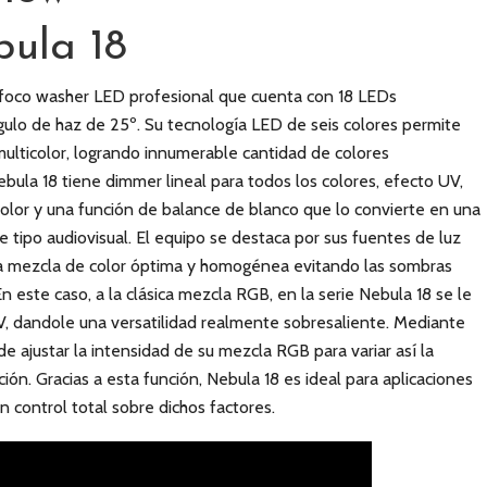
ula 18
 foco washer LED profesional que cuenta con 18 LEDs
o de haz de 25º. Su tecnología LED de seis colores permite
ulticolor, logrando innumerable cantidad de colores
ula 18 tiene dimmer lineal para todos los colores, efecto UV,
olor y una función de balance de blanco que lo convierte en una
e tipo audiovisual. El equipo se destaca por sus fuentes de luz
na mezcla de color óptima y homogénea evitando las sombras
n este caso, a la clásica mezcla RGB, en la serie Nebula 18 se le
V, dandole una versatilidad realmente sobresaliente. Mediante
e ajustar la intensidad de su mezcla RGB para variar así la
ón. Gracias a esta función, Nebula 18 es ideal para aplicaciones
 control total sobre dichos factores.