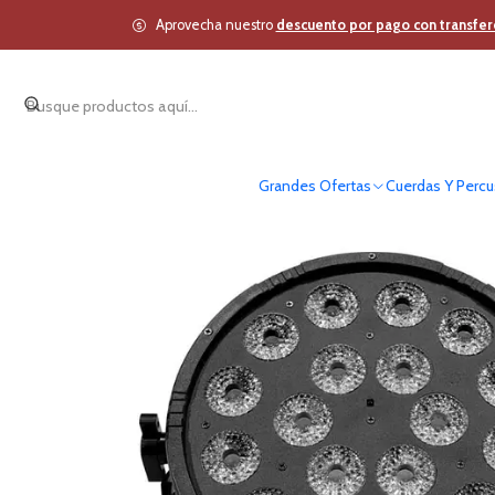
Aprovecha nuestro
descuento por pago con transfer
Grandes Ofertas
Cuerdas Y Percu