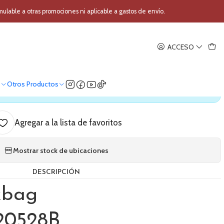
a Rockbag RB20528B
able a otras promociones ni aplicable a gastos de envío.
|
ACCESO
guitarra Rockbag RB20528B
o
Otros Productos
ica nuestro stock
Agregar a la lista de favoritos
Mostrar stock de ubicaciones
DESCRIPCIÓN
kbag
20528B