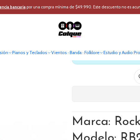
rcusión
Instrumentos Cuerda
Accesorios Cuerda
Funda para guitarr
encia bancaria
por una compra mínima de $49.990. Este descuento no es acumul
Funda para 
sión
Pianos y Teclados
Vientos · Banda · Folklore
Estudio y Audio Pr
Antes de comprar verif
Marca: Roc
Modelo: RB