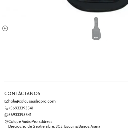
CONTÁCTANOS
hola@colqueaudiopro.com
+56933393541
56933393541
Colque AudioPro address
Dieciocho de Septiembre, 303, Esquina Barros Arana