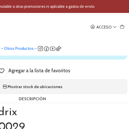
' Hendrix HX0029 Azul
able a otras promociones ni aplicable a gastos de envío.
|
ACCESO
tica 39'' Hendrix HX0029 Azul
o
Otros Productos
ica nuestro stock
Agregar a la lista de favoritos
Mostrar stock de ubicaciones
DESCRIPCIÓN
drix
0029