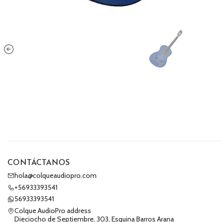
CONTÁCTANOS
hola@colqueaudiopro.com
+56933393541
56933393541
Colque AudioPro address
Dieciocho de Septiembre, 303, Esquina Barros Arana