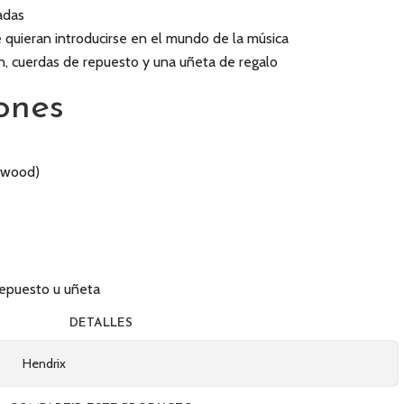
adas
e quieran introducirse en el mundo de la música
n, cuerdas de repuesto y una uñeta de regalo
ones
sswood)
repuesto u uñeta
DETALLES
Hendrix