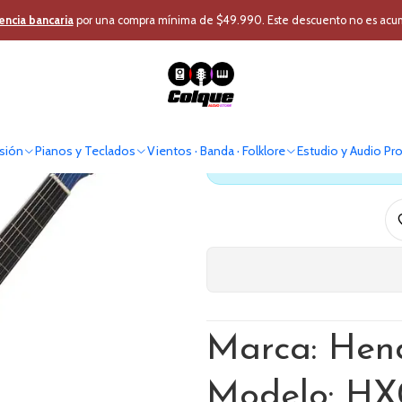
cusión
Instrumentos Cuerda
Guitarras Acusticas
Guitarra Acustica 39'
encia bancaria
por una compra mínima de $49.990. Este descuento no es acumul
Guitarra Acus
sión
Pianos y Teclados
Vientos · Banda · Folklore
Estudio y Audio Pr
Antes de comprar verif
Marca: Hen
Modelo: HX