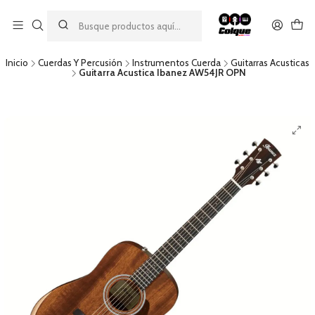
Aprovecha nuestro
descuento por pago con transferencia bancaria
por una compra mínima de $49.990. Este descuento no es
acumulable a otras promociones ni aplicable a gastos de envío.
Inicio
Cuerdas Y Percusión
Instrumentos Cuerda
Guitarras Acusticas
Guitarra Acustica Ibanez AW54JR OPN