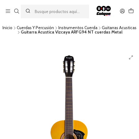
Aprovecha nuestro
descuento por pago con transferencia bancaria
por una compra mínima de $49.990. Este descuento no es
acumulable a otras promociones ni aplicable a gastos de envío.
Inicio
Cuerdas Y Percusión
Instrumentos Cuerda
Guitarras Acusticas
Guitarra Acustica Vizcaya ARFG94 NT cuerdas Metal