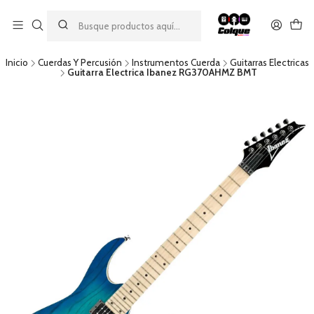
Aprovecha nuestro
descuento por pago con transferencia bancaria
por una compra mínima de $49.990. Este descuento no es
acumulable a otras promociones ni aplicable a gastos de envío.
Inicio
Cuerdas Y Percusión
Instrumentos Cuerda
Guitarras Electricas
Guitarra Electrica Ibanez RG370AHMZ BMT