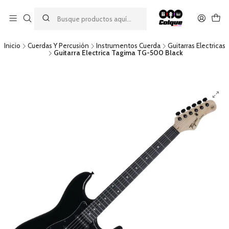
Aprovecha nuestro
descuento por pago con transferencia bancaria
por una compra mínima de $49.990. Este descuento no es
acumulable a otras promociones ni aplicable a gastos de envío.
Inicio
Cuerdas Y Percusión
Instrumentos Cuerda
Guitarras Electricas
Guitarra Electrica Tagima TG-500 Black