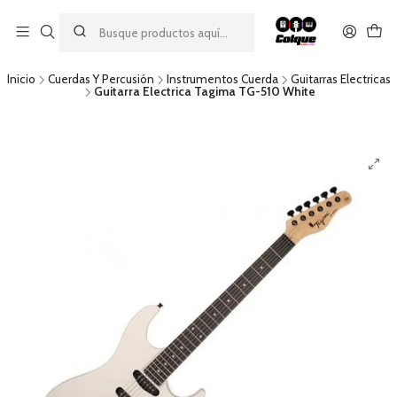
Aprovecha nuestro
descuento por pago con transferencia bancaria
por una compra mínima de $49.990. Este descuento no es
acumulable a otras promociones ni aplicable a gastos de envío.
Inicio
Cuerdas Y Percusión
Instrumentos Cuerda
Guitarras Electricas
Guitarra Electrica Tagima TG-510 White