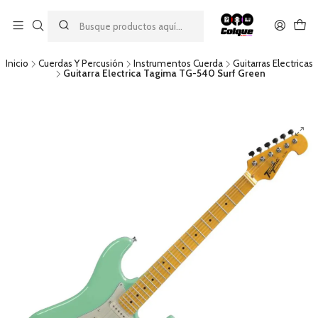
Aprovecha nuestro
descuento por pago con transferencia bancaria
por una compra mínima de $49.990. Este descuento no es
acumulable a otras promociones ni aplicable a gastos de envío.
Inicio
Cuerdas Y Percusión
Instrumentos Cuerda
Guitarras Electricas
Guitarra Electrica Tagima TG-540 Surf Green