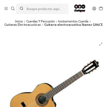
Aprovecha nuestro
descuento por pago con transferencia bancaria
por una compra mínima de $49.990. Este descuento no es
acumulable a otras promociones ni aplicable a gastos de envío.
Inicio
Cuerdas Y Percusión
Instrumentos Cuerda
Guitarras Electroacusticas
Guitarra electroacustica Ibanez GA6CE