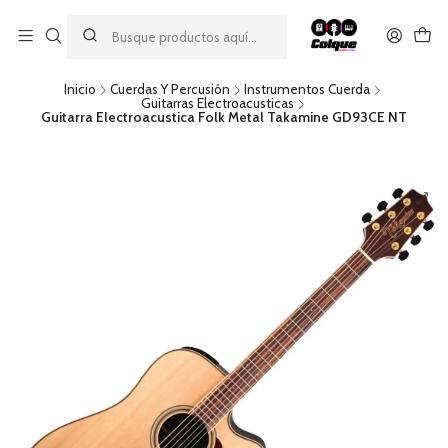
Aprovecha nuestro
descuento por pago con transferencia bancaria
por una compra mínima de $49.990. Este descuento no es
acumulable a otras promociones ni aplicable a gastos de envío.
Inicio
Cuerdas Y Percusión
Instrumentos Cuerda
Guitarras Electroacusticas
Guitarra Electroacustica Folk Metal Takamine GD93CE NT