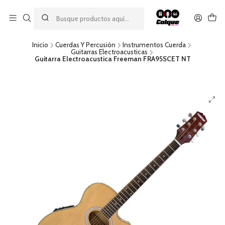
Aprovecha nuestro
descuento por pago con transferencia bancaria
por una compra mínima de $49.990. Este descuento no es
acumulable a otras promociones ni aplicable a gastos de envío.
Inicio
Cuerdas Y Percusión
Instrumentos Cuerda
Guitarras Electroacusticas
Guitarra Electroacustica Freeman FRA95SCET NT