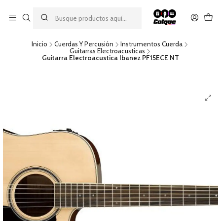
Aprovecha nuestro
descuento por pago con transferencia bancaria
por una compra mínima de $49.990. Este descuento no es
acumulable a otras promociones ni aplicable a gastos de envío.
Inicio
Cuerdas Y Percusión
Instrumentos Cuerda
Guitarras Electroacusticas
Guitarra Electroacustica Ibanez PF15ECE NT