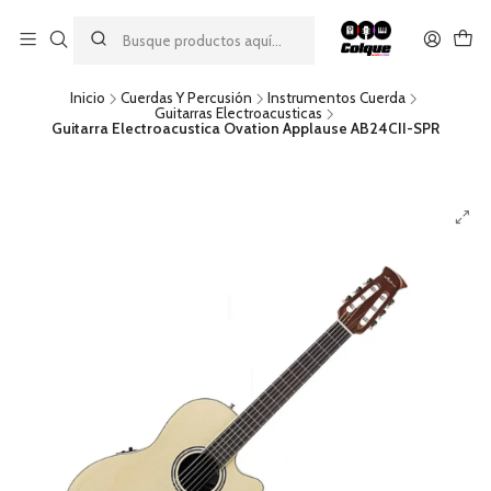
Aprovecha nuestro
descuento por pago con transferencia bancaria
por una compra mínima de $49.990. Este descuento no es
acumulable a otras promociones ni aplicable a gastos de envío.
Inicio
Cuerdas Y Percusión
Instrumentos Cuerda
Guitarras Electroacusticas
Guitarra Electroacustica Ovation Applause AB24CII-SPR