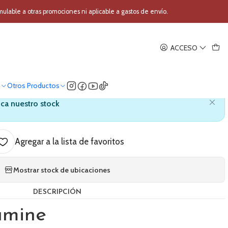
ustica Takamine GLD12E NS
able a otras promociones ni aplicable a gastos de envío.
|
ACCESO
ctroacustica Takamine GLD12E
NS
o
Otros Productos
ica nuestro stock
Agregar a la lista de favoritos
Mostrar stock de ubicaciones
DESCRIPCIÓN
amine