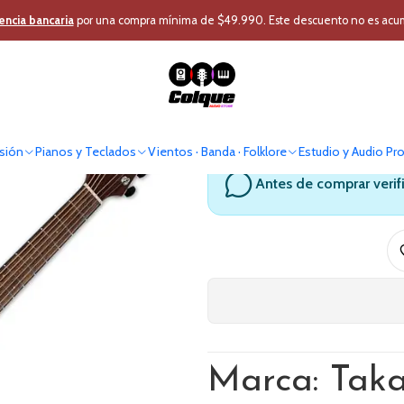
n
Instrumentos Cuerda
Guitarras Electroacusticas
Guitarra Electroac
encia bancaria
por una compra mínima de $49.990. Este descuento no es acumul
Guitarra Ele
sión
Pianos y Teclados
Vientos · Banda · Folklore
Estudio y Audio Pr
Antes de comprar verif
Marca: Tak