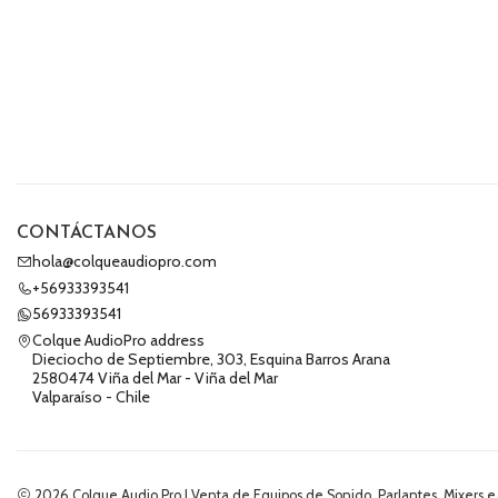
CONTÁCTANOS
hola@colqueaudiopro.com
+56933393541
56933393541
Colque AudioPro address
Dieciocho de Septiembre, 303, Esquina Barros Arana
2580474 Viña del Mar - Viña del Mar
Valparaíso - Chile
2026 Colque Audio Pro | Venta de Equipos de Sonido, Parlantes, Mixers e