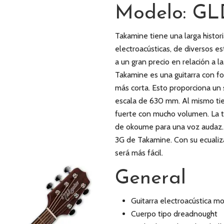
Modelo: GL
Takamine tiene una larga histori
electroacústicas, de diversos e
a un gran precio en relación a 
Takamine es una guitarra con f
más corta. Esto proporciona un 
escala de 630 mm. Al mismo ti
fuerte con mucho volumen. La ta
de okoume para una voz audaz. L
3G de Takamine. Con su ecualiz
será más fácil.
General
Guitarra electroacústica 
Cuerpo tipo dreadnought