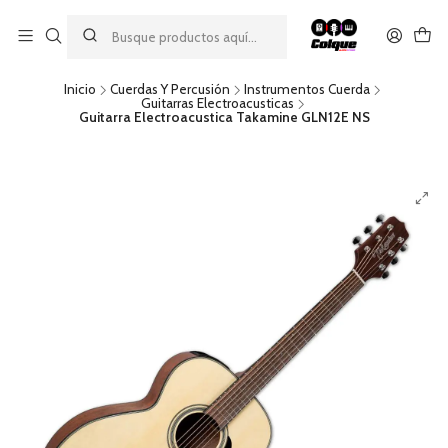
Aprovecha nuestro
descuento por pago con transferencia bancaria
por una compra mínima de $49.990. Este descuento no es
acumulable a otras promociones ni aplicable a gastos de envío.
Inicio
Cuerdas Y Percusión
Instrumentos Cuerda
Guitarras Electroacusticas
Guitarra Electroacustica Takamine GLN12E NS