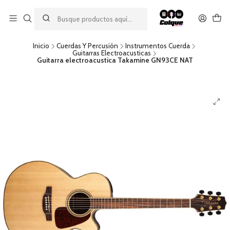
Aprovecha nuestro
descuento por pago con transferencia bancaria
por una compra mínima de $49.990. Este descuento no es
acumulable a otras promociones ni aplicable a gastos de envío.
Inicio
Cuerdas Y Percusión
Instrumentos Cuerda
Guitarras Electroacusticas
Guitarra electroacustica Takamine GN93CE NAT