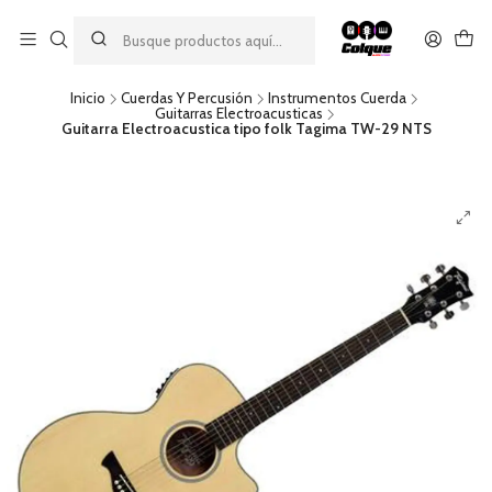
Aprovecha nuestro
descuento por pago con transferencia bancaria
por una compra mínima de $49.990. Este descuento no es
acumulable a otras promociones ni aplicable a gastos de envío.
Inicio
Cuerdas Y Percusión
Instrumentos Cuerda
Guitarras Electroacusticas
Guitarra Electroacustica tipo folk Tagima TW-29 NTS