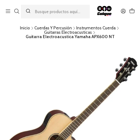
Aprovecha nuestro
descuento por pago con transferencia bancaria
por una compra mínima de $49.990. Este descuento no es
acumulable a otras promociones ni aplicable a gastos de envío.
Inicio
Cuerdas Y Percusión
Instrumentos Cuerda
Guitarras Electroacusticas
Guitarra Electroacustica Yamaha APX600 NT