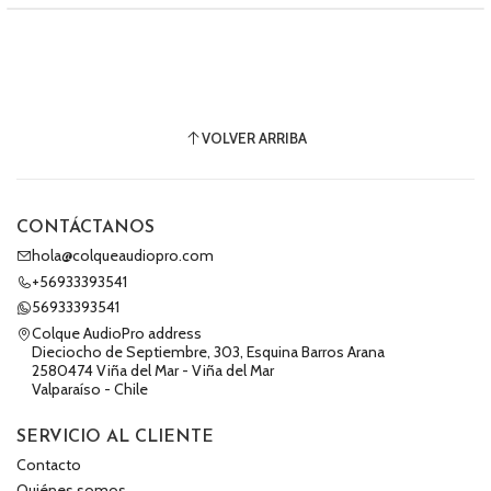
VOLVER ARRIBA
CONTÁCTANOS
hola@colqueaudiopro.com
+56933393541
56933393541
Colque AudioPro address
Dieciocho de Septiembre, 303, Esquina Barros Arana
2580474 Viña del Mar - Viña del Mar
Valparaíso - Chile
SERVICIO AL CLIENTE
Contacto
Quiénes somos