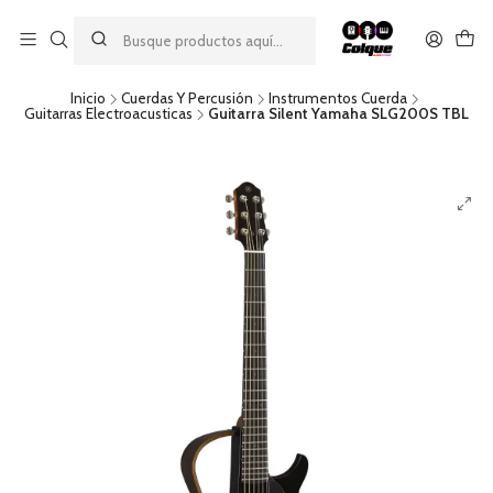
Aprovecha nuestro
descuento por pago con transferencia bancaria
por una compra mínima de $49.990. Este descuento no es
acumulable a otras promociones ni aplicable a gastos de envío.
Inicio
Cuerdas Y Percusión
Instrumentos Cuerda
Guitarras Electroacusticas
Guitarra Silent Yamaha SLG200S TBL