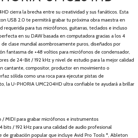
 cierra la brecha entre su creatividad y sus fanáticos. Esta
con USB 2.0 te permitirá grabar tu próxima obra maestra en
 requerida para tus micrófonos, guitarras, teclados e incluso
z perfecta en su DAW basada en computadora gracias a los 4
o de clase mundial asombrosamente puros, diseñados por
ión fantasma de +48 voltios para micrófonos de condensador,
res de 24-Bit / 192 kHz y nivel de estudio para la mejor calidad
 un cantante, compositor, productor en movimiento o
faz sólida como una roca para ejecutar pistas de
o, la U-PHORIA UMC204HD ultra confiable te ayudará a brillar
 / MIDI para grabar micrófonos e instrumentos
4 bits / 192 kHz para una calidad de audio profesional
 de grabación popular que incluye Avid Pro Tools *, Ableton