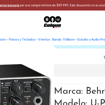
udio Pro
Home Estudio y DJ
Estudio
Interfaz
Interfaz Behringer U
encia bancaria
por una compra mínima de $49.990. Este descuento no es acumul
Interfaz Be
sión
Pianos y Teclados
Vientos · Banda · Folklore
Estudio y Audio Pr
Antes de comprar verif
Marca: Behr
Modelo: U