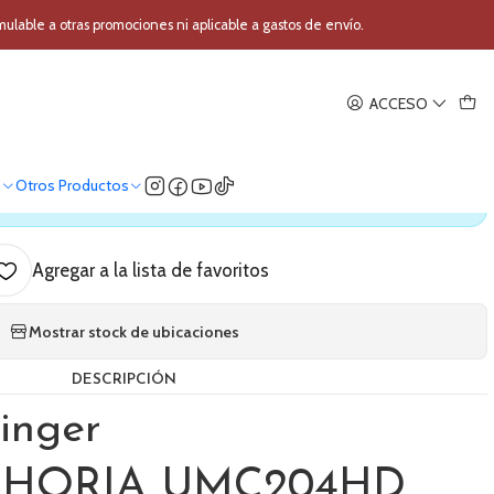
-PHORIA UMC204HD
able a otras promociones ni aplicable a gastos de envío.
|
ACCESO
hringer U-PHORIA UMC204HD
o
Otros Productos
ica nuestro stock
Agregar a la lista de favoritos
Mostrar stock de ubicaciones
DESCRIPCIÓN
inger
-PHORIA UMC204HD