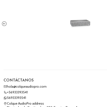
CONTÁCTANOS
hola@colqueaudiopro.com
+56933393541
56933393541
Colque AudioPro address