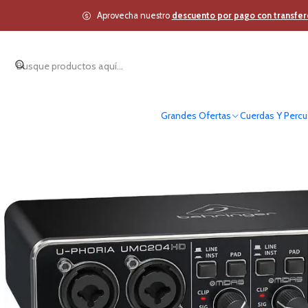
Inicio
Estudio y A
Aprovecha nuestro
descuento por pago con transfer
Grandes Ofertas
Cuerdas Y Percu