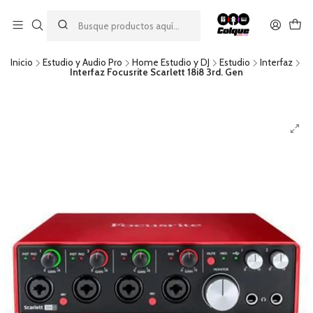
Aprovecha nuestro
descuento por pago con transferencia bancaria
por una compra mínima de $49.990. Este descuento no es
acumulable a otras promociones ni aplicable a gastos de envío.
Inicio
Estudio y Audio Pro
Home Estudio y DJ
Estudio
Interfaz
Interfaz Focusrite Scarlett 18i8 3rd. Gen