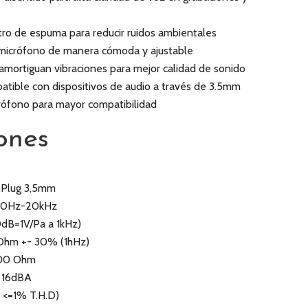
ltro de espuma para reducir ruidos ambientales
l micrófono de manera cómoda y ajustable
mortiguan vibraciones para mejor calidad de sonido
tible con dispositivos de audio a través de 3.5mm
rófono para mayor compatibilidad
ones
 Plug 3,5mm
 20Hz-20kHz
0dB=1V/Pa a 1kHz)
 Ohm +- 30% (1hHz)
000 Ohm
: 16dBA
 <=1% T.H.D)