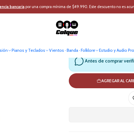
Estudio
Micrófono Condensador
Micrófono Condensador Miniplug
K
encia bancaria
por una compra mínima de $49.990. Este descuento no es acumul
Kit de microf
sión
Pianos y Teclados
Vientos · Banda · Folklore
Estudio y Audio Pr
Antes de comprar verif
AGREGAR AL CA